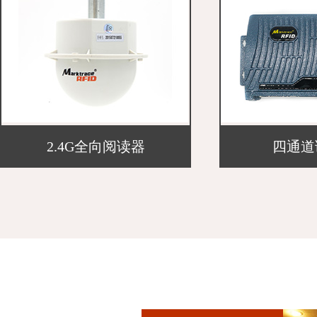
2.4G全向阅读器
四通道