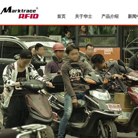
首页
关于华士
产品介绍
新闻