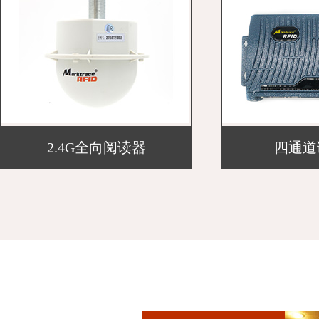
2.4G全向阅读器
四通道