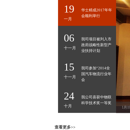
19
华士精成2017年年
会顺利举行
一月
06
我司项目被列入市
政府战略性新型产
十一月
业扶持计划
15
我司参加“2014全
国汽车物流行业年
十一月
会
24
我公司喜获中物联
科学技术奖一等奖
十月
1月
查看更多>>