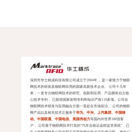
深圳市华士精成科技有限公司成立于2004年， 是一家致力于物联
网技术的研发及物联网应用的国家高新技术企业。 公司十几年
来，一直专注物联网技术的研究、创新和应用，产品拥有自主核
心技术专利， 已获得国家发明专利和知识产权110多项。公司在
物联网技术研发与应用融合方面一直处在市场前沿。 公司的物联
网产品以及相关技术正服务于
华为、中兴、上汽集团、中国移
动、中国联通、中国电信、美国伟创力
等国内外世界500强客
户， 公司基于物联网技术打造的“汽车合格证远程监管系统”，已
在上汽集团财务公司全国几千家融资合作4S店实施运营。 华为公