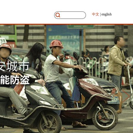
中文
|
english