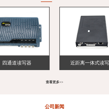
四通道读写器
近距离一体式读
查看更多>>
公司新闻