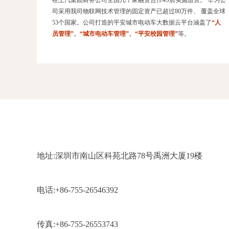
司采用我司物联网技术管理的固定资产已超过80万件、 覆盖全球
53个国家。公司打造的平安城市电动车大数据云平台涵盖了
“人
员管理”、“城市电动车管理”、“平安校园管理”
等。
地址:深圳市南山区科苑北路78号禹洲大厦19楼
电话:+86-755-26546392
传真:+86-755-26553743