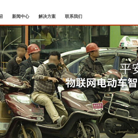
绍
新闻中心
解决方案
联系我们