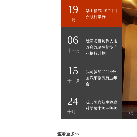
19
华士精成2017年年
会顺利举行
一月
06
我司项目被列入市
政府战略性新型产
十一月
业扶持计划
15
我司参加“2014全
国汽车物流行业年
十一月
会
24
我公司喜获中物联
科学技术奖一等奖
十月
1月
查看更多>>