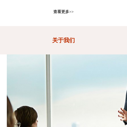
查看更多>>
关于我们