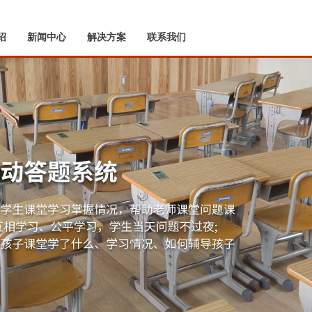
绍
新闻中心
解决方案
联系我们