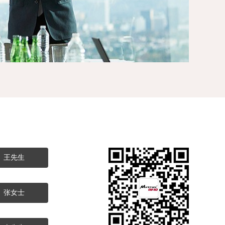
王先生
张女士