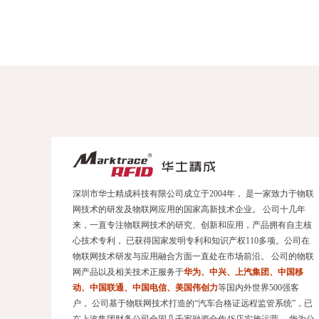
深圳市华士精成科技有限公司成立于2004年， 是一家致力于物联
网技术的研发及物联网应用的国家高新技术企业。 公司十几年
来，一直专注物联网技术的研究、创新和应用，产品拥有自主核
心技术专利， 已获得国家发明专利和知识产权110多项。公司在
物联网技术研发与应用融合方面一直处在市场前沿。 公司的物联
网产品以及相关技术正服务于
华为、中兴、上汽集团、中国移
动、中国联通、中国电信、美国伟创力
等国内外世界500强客
户， 公司基于物联网技术打造的“汽车合格证远程监管系统”，已
在上汽集团财务公司全国几千家融资合作4S店实施运营。 华为公