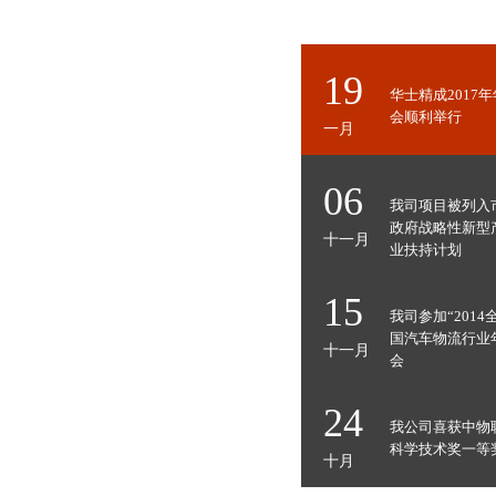
19
华士精成2017年
会顺利举行
一月
06
我司项目被列入
政府战略性新型
十一月
业扶持计划
15
我司参加“2014
国汽车物流行业
十一月
会
24
我公司喜获中物
科学技术奖一等
十月