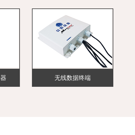
写器
无线数据终端