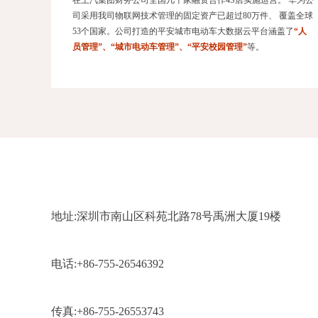
司采用我司物联网技术管理的固定资产已超过80万件、 覆盖全球
53个国家。公司打造的平安城市电动车大数据云平台涵盖了
“人
员管理”、“城市电动车管理”、“平安校园管理”
等。
地址:深圳市南山区科苑北路78号禹洲大厦19楼
电话:+86-755-26546392
传真:+86-755-26553743